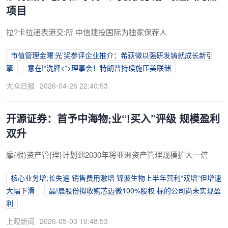
项目
拉?卡拉递表港交:所 中信建投国际为独家保荐人
市值管理金曙‘光’奖参评企业推介：希荻微以强研发铸就成长新引
擎
意在!“洗牌<”>理事会！特朗普持续施压美联储
大众日报
2026-04-26 22:40:53
开源证券：首予中海物;业“!买入”评级 规模盈利
双升
摩{根}资产管{理}计划到2030年将亚洲资产管理规模扩大一倍
核心业务增;长失速 销售费用激增 锦波生物上半年营利“双增”但增速
大幅下滑
晶!晨股份拟收购芯迈微100%股权 标的公司尚未实现盈
利
上观新闻
2026-05-03 10:48:53