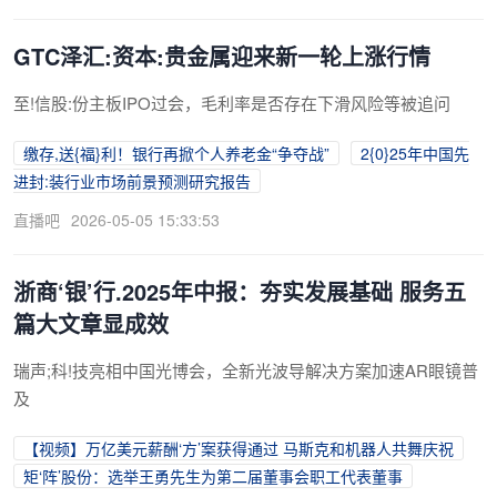
GTC泽汇:资本:贵金属迎来新一轮上涨行情
至!信股:份主板IPO过会，毛利率是否存在下滑风险等被追问
缴存,送{福}利！银行再掀个人养老金“争夺战”
2{0}25年中国先
进封:装行业市场前景预测研究报告
直播吧
2026-05-05 15:33:53
浙商‘银’行.2025年中报：夯实发展基础 服务五
篇大文章显成效
瑞声;科!技亮相中国光博会，全新光波导解决方案加速AR眼镜普
及
【视频】万亿美元薪酬‘方’案获得通过 马斯克和机器人共舞庆祝
矩‘阵’股份：选举王勇先生为第二届董事会职工代表董事