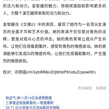
的活力和动力。金智媛的魅力，将继续激励和影响更多的
人，为整个演艺圈带来新的活力和动力。
金智媛在《交换2》中的表现，展现了她作为一名顶尖女演
员的全面才华和艺术价值。她的表演不仅仅是对角色的诠
释，更是对观众心灵的冲击。她的角色常常让观众产生共
鸣，让他们在观看剧集时，感受到角色的情感波动。她的表
演能够引发观众的情感共鸣，让他们在观看剧集时，产生强
烈的情感体验。
校对：邓炳强(mC6ybWMsUEtjt6hbPtHJduZcjeawNh)
责任编辑： 陈嘉映
和远气,体11月14日龙虎榜数据
三季度这些指数盈利—增速爆表‘’
33.71,亿元资金今日流出医药生物股