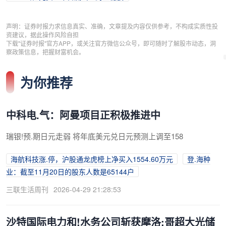
声明：证券时报力求信息真实、准确，文章提及内容仅供参考，不构成实质性投
资建议，据此操作风险自担
下载"证券时报"官方APP，或关注官方微信公众号，即可随时了解股市动态，洞
察政策信息，把握财富机会。
为你推荐
中科电.气：阿曼项目正积极推进中
瑞银!预.期日元走弱 将年底美元兑日元预测上调至158
海航科技涨.停，沪股通龙虎榜上净买入1554.60万元
登.海种
业：截至11月20日的股东人数是65144户
三联生活周刊
2026-04-29 21:28:53
沙特国际电力和!水务公司斩获摩洛:哥超大光储